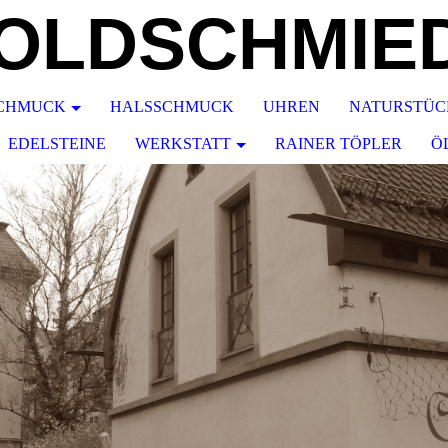
OLDSCH
MIE
CHMUCK
HALSSCHMUCK
UHREN
NATURSTÜC
EDELSTEINE
WERKSTATT
RAINER TÖPLER
Ö