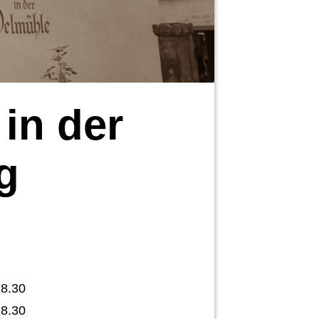
in der
g
sene
18.30
18.30