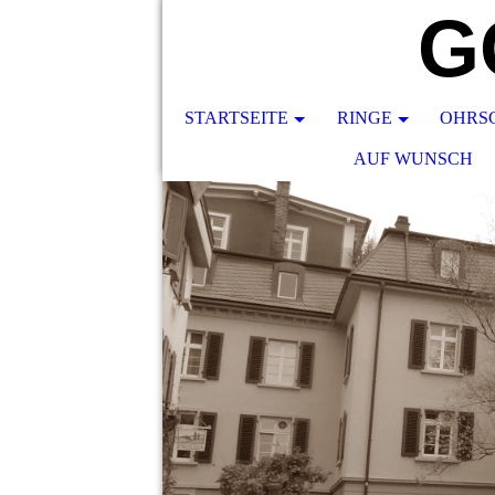
G
STARTSEITE
RINGE
OHRS
AUF WUNSCH